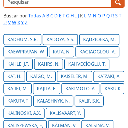
Buscar por
Todas
A
B
C
D
E
F
G
H
I
J
K
L
M
N
O
P
Q
R
S
T
U
V
W
X
Y
Z
KADHUM, S.R.
KADOYA, S.S.
KĄDZIOŁKA, M.
KAEWPRAPAN, W
KAFA, N.
KAGIAOGLOU, A.
KAHLE, J.T.
KAHRS, N.
KAHVECİOĞLU, T.
KAI, H.
KAIGO, M.
KAISELER, M.
KAIZAKI, A.
KAJIKI, M.
KAJITA, E.
KAKIMOTO, A.
KAKU K
KAKUTA T
KALASHNYK, N.
KALIF, S.K.
KALINOSKI, A.X.
KALISVAART, Y.
KALISZEWSKA, E,
KÁLMÁN, V.
KALSINA, V.