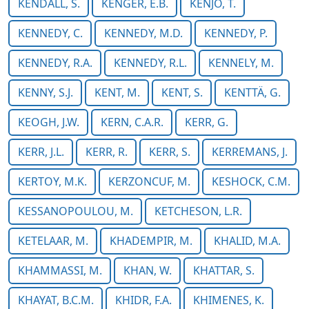
KENDALL, S.
KENGER, E.B.
KENJO, T.
KENNEDY, C.
KENNEDY, M.D.
KENNEDY, P.
KENNEDY, R.A.
KENNEDY, R.L.
KENNELY, M.
KENNY, S.J.
KENT, M.
KENT, S.
KENTTÄ, G.
KEOGH, J.W.
KERN, C.A.R.
KERR, G.
KERR, J.L.
KERR, R.
KERR, S.
KERREMANS, J.
KERTOY, M.K.
KERZONCUF, M.
KESHOCK, C.M.
KESSANOPOULOU, M.
KETCHESON, L.R.
KETELAAR, M.
KHADEMPIR, M.
KHALID, M.A.
KHAMMASSI, M.
KHAN, W.
KHATTAR, S.
KHAYAT, B.C.M.
KHIDR, F.A.
KHIMENES, K.