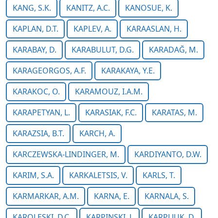
KANG, S.K.
KANITZ, A.C.
KANOSUE, K.
KAPLAN, D.T.
KAPLEV, A.
KARAASLAN, H.
KARABAY, D.
KARABULUT, D.G.
KARADAĞ, M.
KARAGEORGOS, A.F.
KARAKAYA, Y.E.
KARAKOC, O.
KARAMOUZ, I.A.M.
KARAPETYAN, L.
KARASIAK, F.C.
KARATAS, M.
KARAZSIA, B.T.
KARCH, A.
KARCZEWSKA-LINDINGER, M.
KARDIYANTO, D.W.
KARIM, S.A.
KARKALETSIS, V.
KARLS, T.
KARMARKAR, A.M.
KARNA, E.
KARNALA, S.
KAROLESKI, D.C.
KARPINSKI, J.
KARPLJUK, D.