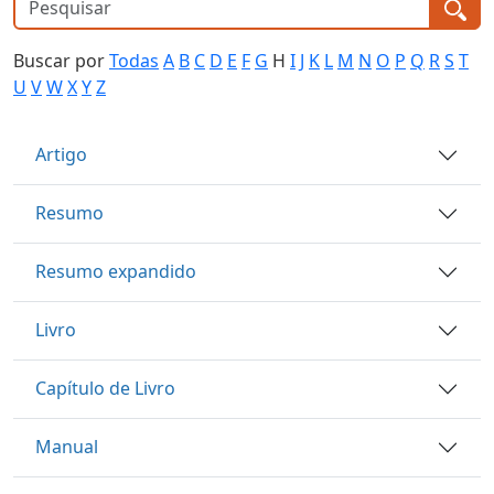
Buscar por
Todas
A
B
C
D
E
F
G
H
I
J
K
L
M
N
O
P
Q
R
S
T
U
V
W
X
Y
Z
Artigo
Resumo
Resumo expandido
Livro
Capítulo de Livro
Manual