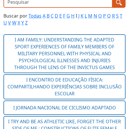
Buscar por
Todas
A
B
C
D
E
F
G
H
I
J
K
L
M
N
O
P
Q
R
S
T
U
V
W
X
Y
Z