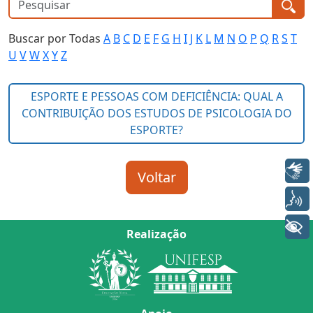
Buscar por Todas
A
B
C
D
E
F
G
H
I
J
K
L
M
N
O
P
Q
R
S
T
U
V
W
X
Y
Z
Libras
Voz
+ Acessibilidade
Realização