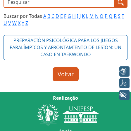
Buscar por Todas
A
B
C
D
E
F
G
H
I
J
K
L
M
N
O
P
Q
R
S
T
U
V
W
X
Y
Z
Libras
Voz
+ Acessibilidade
Realização