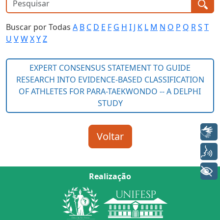
Buscar por Todas
A
B
C
D
E
F
G
H
I
J
K
L
M
N
O
P
Q
R
S
T
U
V
W
X
Y
Z
Libras
Voz
+ Acessibilidade
Realização