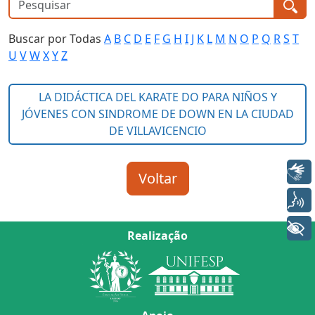
Buscar por Todas
A
B
C
D
E
F
G
H
I
J
K
L
M
N
O
P
Q
R
S
T
U
V
W
X
Y
Z
Libras
Voz
+ Acessibilidade
Realização