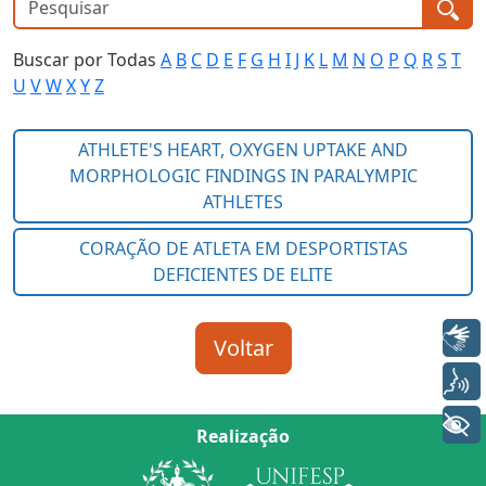
Buscar por Todas
A
B
C
D
E
F
G
H
I
J
K
L
M
N
O
P
Q
R
S
T
U
V
W
X
Y
Z
Libras
Voz
+ Acessibilidade
Realização