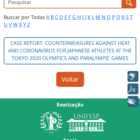
Buscar por Todas
A
B
C
D
E
F
G
H
I
J
K
L
M
N
O
P
Q
R
S
T
U
V
W
X
Y
Z
Libras
Voz
+ Acessibilidade
Realização