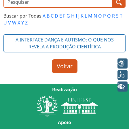
Buscar por Todas
A
B
C
D
E
F
G
H
I
J
K
L
M
N
O
P
Q
R
S
T
U
V
W
X
Y
Z
Libras
Voz
+ Acessibilidade
Realização
Apoio