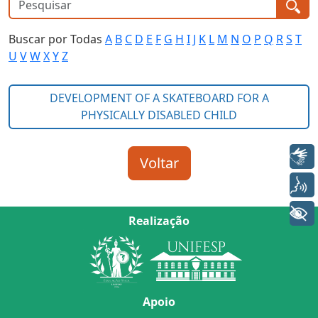
Buscar por Todas
A
B
C
D
E
F
G
H
I
J
K
L
M
N
O
P
Q
R
S
T
U
V
W
X
Y
Z
Libras
Voz
+ Acessibilidade
Realização
Apoio