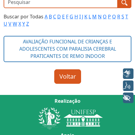
Buscar por Todas
A
B
C
D
E
F
G
H
I
J
K
L
M
N
O
P
Q
R
S
T
U
V
W
X
Y
Z
Libras
Voz
+ Acessibilidade
Realização