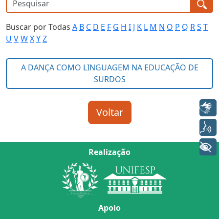
Buscar por Todas
A
B
C
D
E
F
G
H
I
J
K
L
M
N
O
P
Q
R
S
T
U
V
W
X
Y
Z
Libras
Voz
+ Acessibilidade
Realização
Apoio