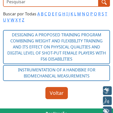
Buscar por Todas
A
B
C
D
E
F
G
H
I
J
K
L
M
N
O
P
Q
R
S
T
U
V
W
X
Y
Z
Libras
Voz
+ Acessibilidade