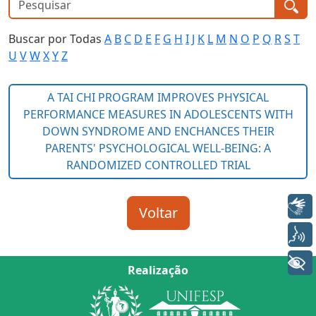
Buscar por Todas
A
B
C
D
E
F
G
H
I
J
K
L
M
N
O
P
Q
R
S
T
U
V
W
X
Y
Z
Libras
Voz
+ Acessibilidade
Realização