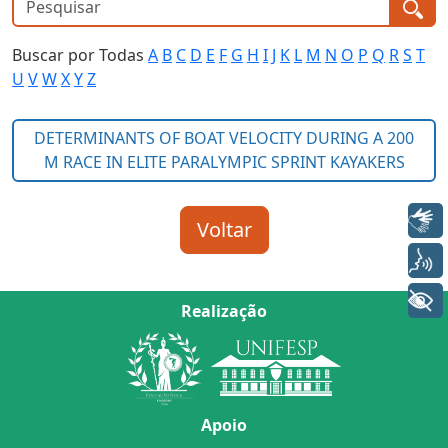
Buscar por Todas
A
B
C
D
E
F
G
H
I
J
K
L
M
N
O
P
Q
R
S
T
U
V
W
X
Y
Z
Libras
Voz
+ Acessibilidade
Realização
Apoio