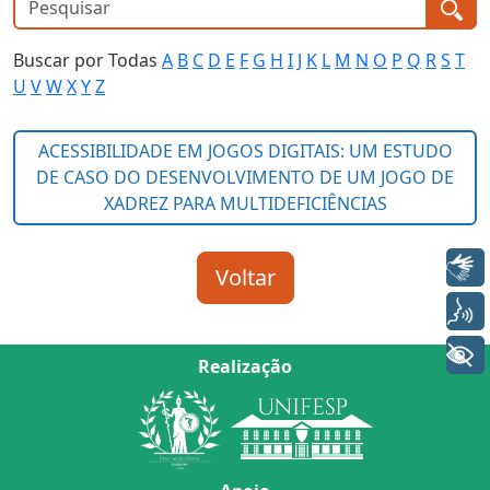
Buscar por Todas
A
B
C
D
E
F
G
H
I
J
K
L
M
N
O
P
Q
R
S
T
U
V
W
X
Y
Z
Libras
Voz
+ Acessibilidade
Realização