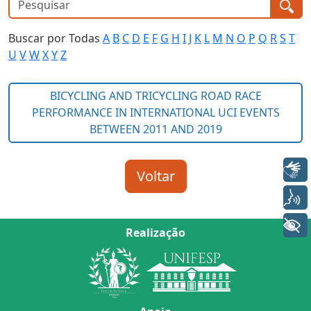
Buscar por Todas
A
B
C
D
E
F
G
H
I
J
K
L
M
N
O
P
Q
R
S
T
U
V
W
X
Y
Z
Libras
Voz
+ Acessibilidade
Realização