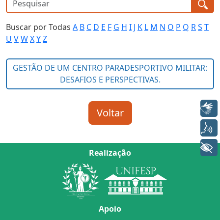
Buscar por Todas
A
B
C
D
E
F
G
H
I
J
K
L
M
N
O
P
Q
R
S
T
U
V
W
X
Y
Z
Libras
Voz
+ Acessibilidade
Realização
Apoio