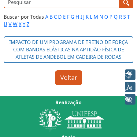
Buscar por Todas
A
B
C
D
E
F
G
H
I
J
K
L
M
N
O
P
Q
R
S
T
U
V
W
X
Y
Z
Libras
Voz
+ Acessibilidade
Realização