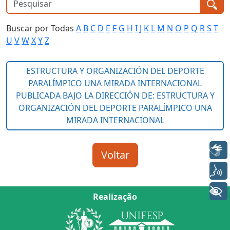
Buscar por Todas
A
B
C
D
E
F
G
H
I
J
K
L
M
N
O
P
Q
R
S
T
U
V
W
X
Y
Z
Libras
Voz
+ Acessibilidade
Realização