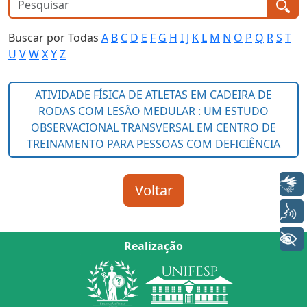
Buscar por Todas
A
B
C
D
E
F
G
H
I
J
K
L
M
N
O
P
Q
R
S
T
U
V
W
X
Y
Z
Libras
Voz
+ Acessibilidade
Realização