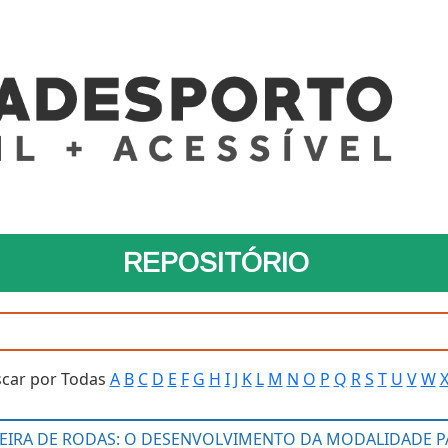
REPOSITÓRIO
car por Todas
A
B
C
D
E
F
G
H
I
J
K
L
M
N
O
P
Q
R
S
T
U
V
W