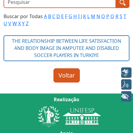
Buscar por Todas
A
B
C
D
E
F
G
H
I
J
K
L
M
N
O
P
Q
R
S
T
U
V
W
X
Y
Z
Libras
Voz
+ Acessibilidade
Realização