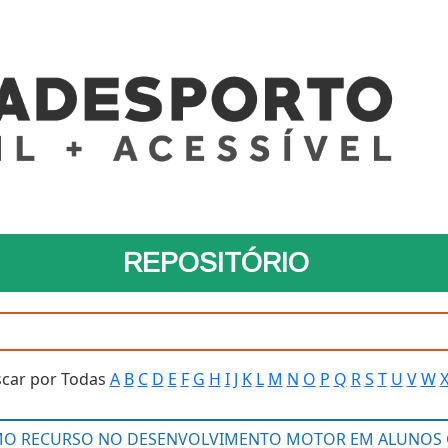
REPOSITÓRIO
car por Todas
A
B
C
D
E
F
G
H
I
J
K
L
M
N
O
P
Q
R
S
T
U
V
W