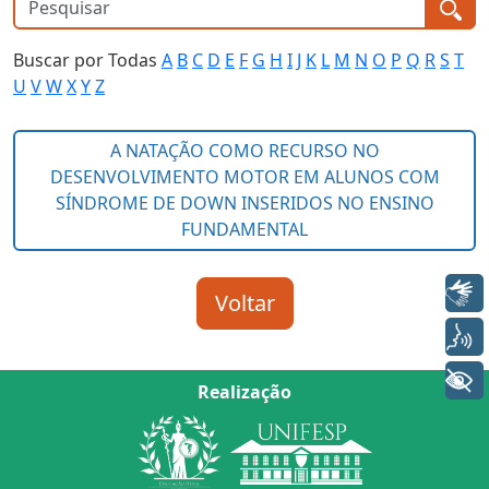
Buscar por Todas
A
B
C
D
E
F
G
H
I
J
K
L
M
N
O
P
Q
R
S
T
U
V
W
X
Y
Z
Libras
Voz
+ Acessibilidade
Realização