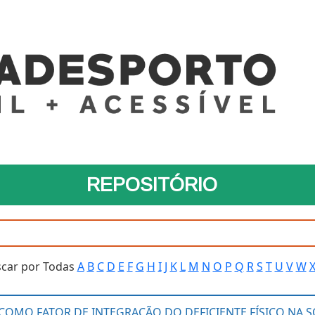
REPOSITÓRIO
car por Todas
A
B
C
D
E
F
G
H
I
J
K
L
M
N
O
P
Q
R
S
T
U
V
W