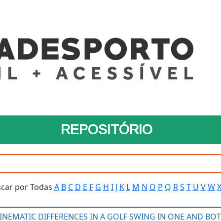
REPOSITÓRIO
car por Todas
A
B
C
D
E
F
G
H
I
J
K
L
M
N
O
P
Q
R
S
T
U
V
W