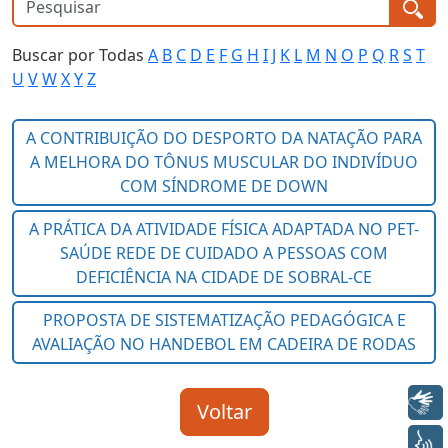
Buscar por Todas
A
B
C
D
E
F
G
H
I
J
K
L
M
N
O
P
Q
R
S
T
U
V
W
X
Y
Z
Libras
Voz