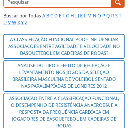
Buscar por Todas
A
B
C
D
E
F
G
H
I
J
K
L
M
N
O
P
Q
R
S
T
U
V
W
X
Y
Z