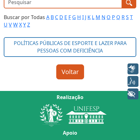
Buscar por Todas
A
B
C
D
E
F
G
H
I
J
K
L
M
N
O
P
Q
R
S
T
U
V
W
X
Y
Z
Libras
Voz
+ Acessibilidade
Realização
Apoio