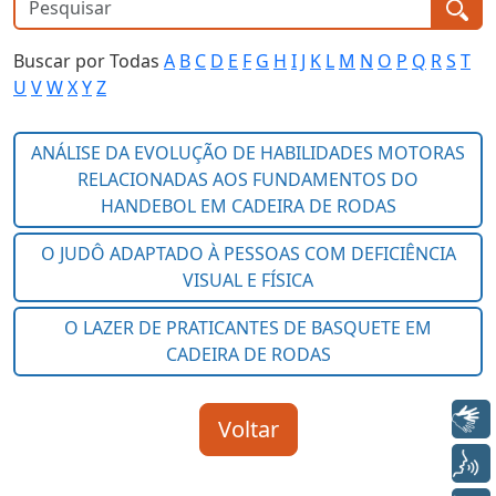
Buscar por Todas
A
B
C
D
E
F
G
H
I
J
K
L
M
N
O
P
Q
R
S
T
U
V
W
X
Y
Z
Libras
Voz