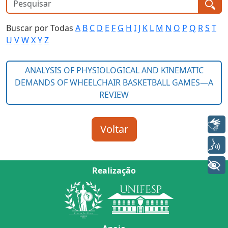
Buscar por Todas
A
B
C
D
E
F
G
H
I
J
K
L
M
N
O
P
Q
R
S
T
U
V
W
X
Y
Z
Libras
Voz
+ Acessibilidade
Realização