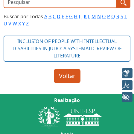
Buscar por Todas
A
B
C
D
E
F
G
H
I
J
K
L
M
N
O
P
Q
R
S
T
U
V
W
X
Y
Z
Libras
Voz
+ Acessibilidade
Realização