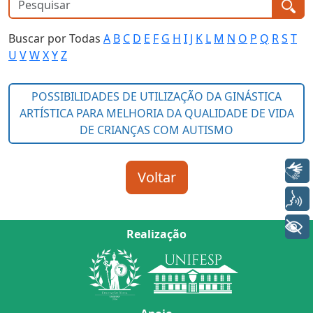
Buscar por Todas
A
B
C
D
E
F
G
H
I
J
K
L
M
N
O
P
Q
R
S
T
U
V
W
X
Y
Z
Libras
Voz
+ Acessibilidade
Realização