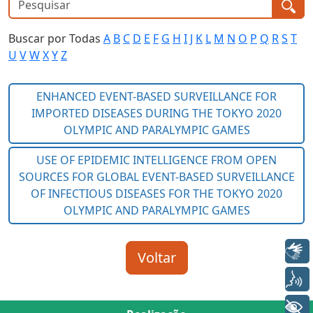
Buscar por Todas
A
B
C
D
E
F
G
H
I
J
K
L
M
N
O
P
Q
R
S
T
U
V
W
X
Y
Z
Libras
Voz
+ Acessibilidade