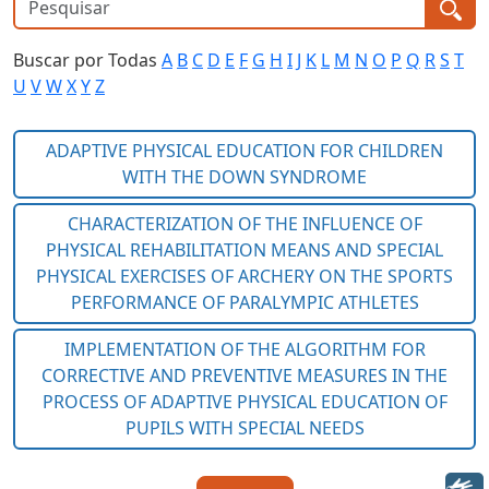
Buscar por Todas
A
B
C
D
E
F
G
H
I
J
K
L
M
N
O
P
Q
R
S
T
U
V
W
X
Y
Z