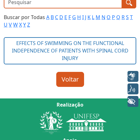
Buscar por Todas
A
B
C
D
E
F
G
H
I
J
K
L
M
N
O
P
Q
R
S
T
U
V
W
X
Y
Z
Libras
Voz
+ Acessibilidade
Realização