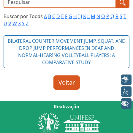
Buscar por Todas
A
B
C
D
E
F
G
H
I
J
K
L
M
N
O
P
Q
R
S
T
U
V
W
X
Y
Z
Libras
Voz
+ Acessibilidade
Realização