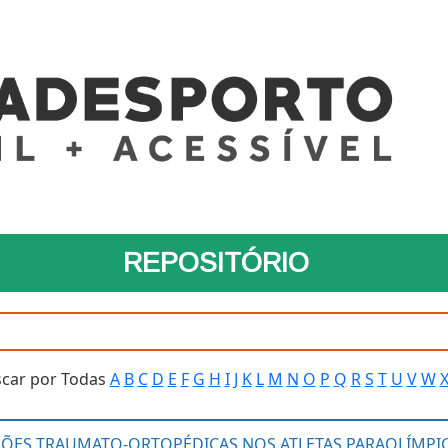
REPOSITÓRIO
car por Todas
A
B
C
D
E
F
G
H
I
J
K
L
M
N
O
P
Q
R
S
T
U
V
W