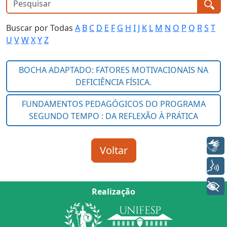
Buscar por Todas
A
B
C
D
E
F
G
H
I
J
K
L
M
N
O
P
Q
R
S
T
U
V
W
X
Y
Z
Libras
Voz
+ Acessibilidade
Realização