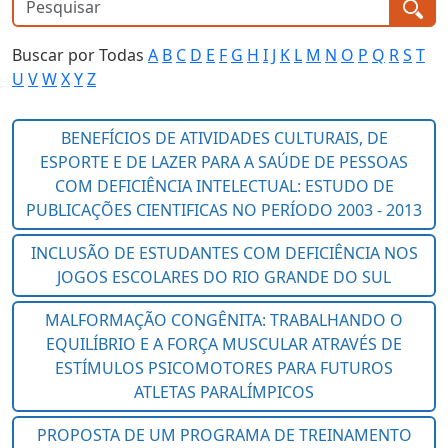
Buscar por Todas
A
B
C
D
E
F
G
H
I
J
K
L
M
N
O
P
Q
R
S
T
U
V
W
X
Y
Z