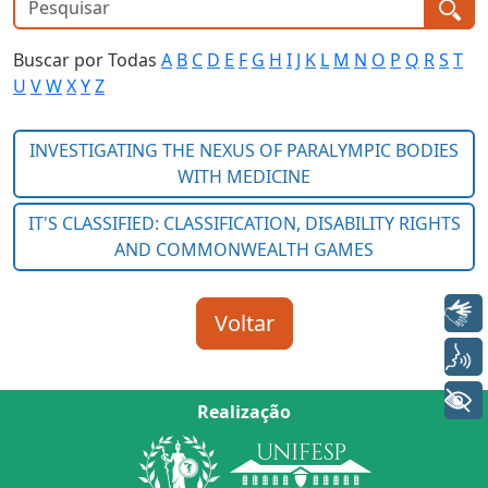
Buscar por Todas
A
B
C
D
E
F
G
H
I
J
K
L
M
N
O
P
Q
R
S
T
U
V
W
X
Y
Z
Libras
Voz
+ Acessibilidade
Realização