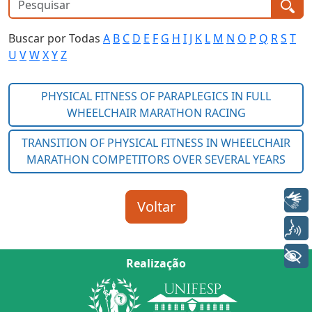
Buscar por Todas
A
B
C
D
E
F
G
H
I
J
K
L
M
N
O
P
Q
R
S
T
U
V
W
X
Y
Z
Libras
Voz
+ Acessibilidade
Realização