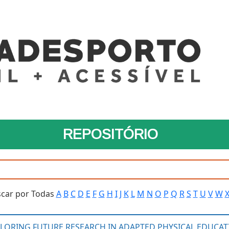
REPOSITÓRIO
car por Todas
A
B
C
D
E
F
G
H
I
J
K
L
M
N
O
P
Q
R
S
T
U
V
W