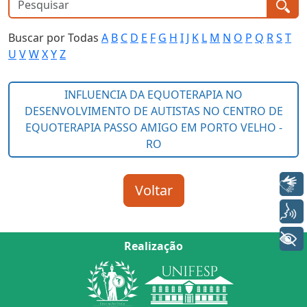
Buscar por Todas
A
B
C
D
E
F
G
H
I
J
K
L
M
N
O
P
Q
R
S
T
U
V
W
X
Y
Z
Libras
Voz
+ Acessibilidade
Realização