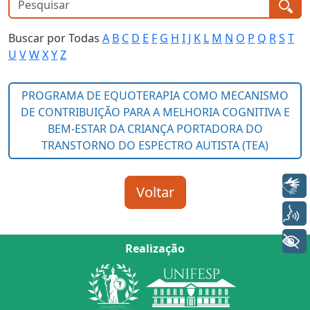
Buscar por Todas
A
B
C
D
E
F
G
H
I
J
K
L
M
N
O
P
Q
R
S
T
U
V
W
X
Y
Z
Libras
Voz
+ Acessibilidade
Realização