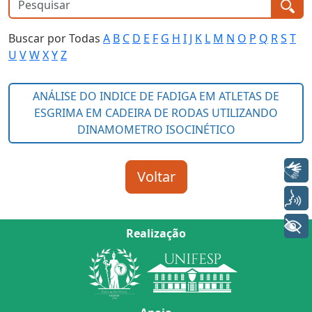
Buscar por Todas
A
B
C
D
E
F
G
H
I
J
K
L
M
N
O
P
Q
R
S
T
U
V
W
X
Y
Z
Libras
Voz
+ Acessibilidade
Realização