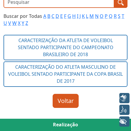
Buscar por Todas
A
B
C
D
E
F
G
H
I
J
K
L
M
N
O
P
Q
R
S
T
U
V
W
X
Y
Z
Libras
Voz
+ Acessibilidade
Realização