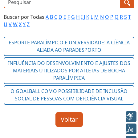
Buscar por Todas
A
B
C
D
E
F
G
H
I
J
K
L
M
N
O
P
Q
R
S
T
U
V
W
X
Y
Z
Libras
Voz